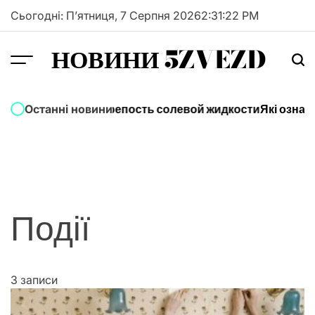
Перейти
Сьогодні: П’ятниця, 7 Серпня 2026
2
:
31
:
22
PM
до
вмісту
НОВИНИ 5ZVEZD
Как выбрать крепость солевой жидкости
Які ознак
Останні новини
Події
3 записи