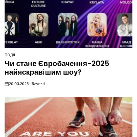
ПОДІЇ
ОПУБЛІКУВАТИ
Чи стане Євробачення-2025
У
найяскравішим шоу?
20.03.2025
5zvezd
on