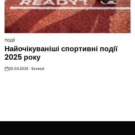
ПОДІЇ
ОПУБЛІКУВАТИ
Найочікуваніші спортивні події
У
2025 року
20.03.2025
5zvezd
on