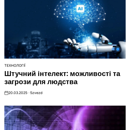
ТЕХНОЛОГІЇ
ОПУБЛІКУВАТИ
Штучний інтелект: можливості та
У
загрози для людства
20.03.2025
5zvezd
on