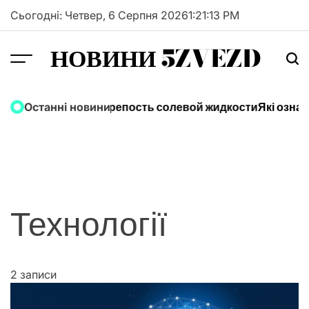
Перейти
Сьогодні: Четвер, 6 Серпня 2026
1
:
21
:
13
PM
до
вмісту
НОВИНИ 5ZVEZD
Как выбрать крепость солевой жидкости
Які озна
Останні новини
Технології
2 записи