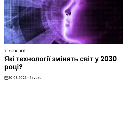
ТЕХНОЛОГІЇ
ОПУБЛІКУВАТИ
Які технології змінять світ у 2030
У
році?
20.03.2025
5zvezd
on