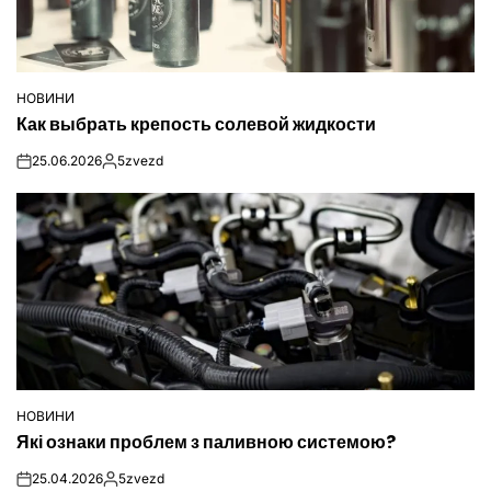
НОВИНИ
ОПУБЛІКУВАТИ
Как выбрать крепость солевой жидкости
У
25.06.2026
5zvezd
on
Опубліковано
НОВИНИ
ОПУБЛІКУВАТИ
Які ознаки проблем з паливною системою?
У
25.04.2026
5zvezd
on
Опубліковано