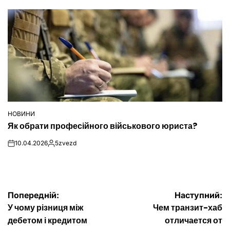
НОВИНИ
ОПУБЛІКУВАТИ
Як обрати професійного військового юриста?
У
10.04.2026
5zvezd
on
Опубліковано
Навігація
Попередній:
Наступний:
У чому різниця між
Чем транзит-хаб
записів
дебетом і кредитом
отличается от