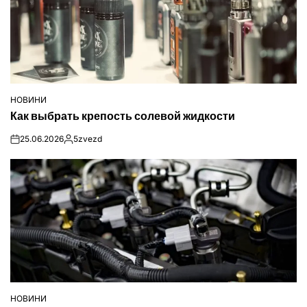
НОВИНИ
ОПУБЛІКУВАТИ
Как выбрать крепость солевой жидкости
У
25.06.2026
5zvezd
on
Опубліковано
НОВИНИ
ОПУБЛІКУВАТИ