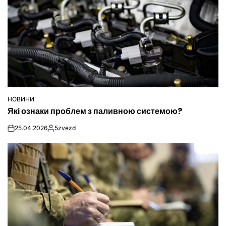
НОВИНИ
ОПУБЛІКУВАТИ
Які ознаки проблем з паливною системою?
У
25.04.2026
5zvezd
on
Опубліковано