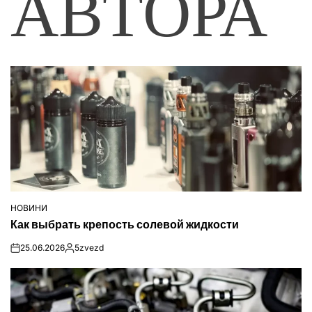
АВТОРА
НОВИНИ
ОПУБЛІКУВАТИ
Как выбрать крепость солевой жидкости
У
25.06.2026
5zvezd
on
Опубліковано