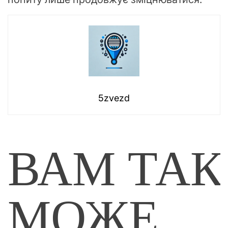
5zvezd
ВАМ ТА
МОЖЕ