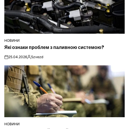
НОВИНИ
ОПУБЛІКУВАТИ
Які ознаки проблем з паливною системою?
У
25.04.2026
5zvezd
on
Опубліковано
НОВИНИ
ОПУБЛІКУВАТИ