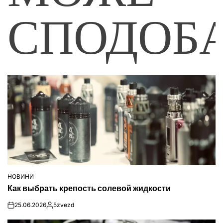
СПОДОБ
НОВИНИ
ОПУБЛІКУВАТИ
Как выбрать крепость солевой жидкости
У
25.06.2026
5zvezd
on
Опубліковано