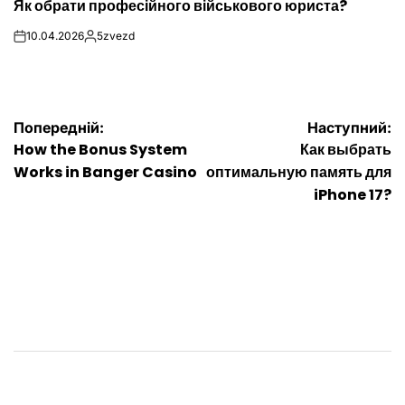
Як обрати професійного військового юриста?
У
10.04.2026
5zvezd
on
Опубліковано
Навігація
Попередній:
Наступний:
How the Bonus System
Как выбрать
записів
Works in Banger Casino
оптимальную память для
iPhone 17?