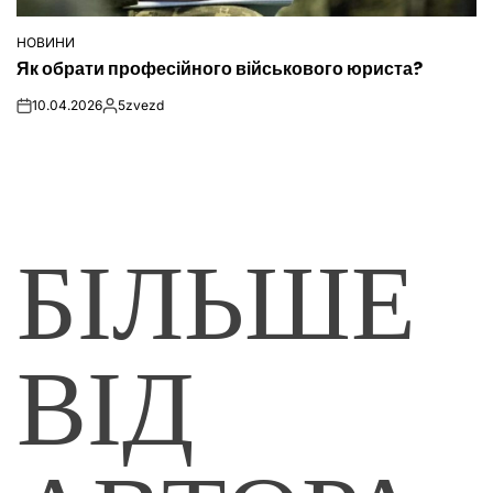
НОВИНИ
ОПУБЛІКУВАТИ
Як обрати професійного військового юриста?
У
10.04.2026
5zvezd
on
Опубліковано
БІЛЬШЕ
ВІД