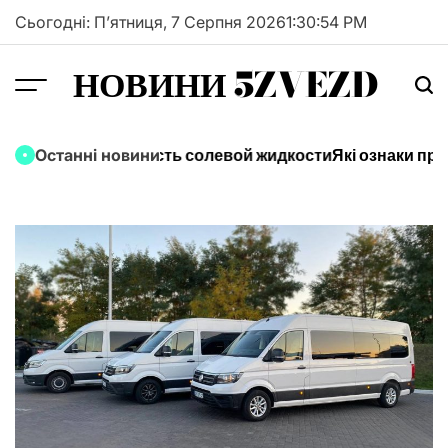
Перейти
Сьогодні: П’ятниця, 7 Серпня 2026
1
:
30
:
55
PM
до
вмісту
НОВИНИ 5ZVEZD
к выбрать крепость солевой жидкости
Які ознаки проб
Останні новини